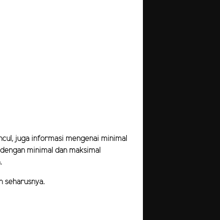
uncul, juga informasi mengenai minimal
i dengan minimal dan maksimal
.
h seharusnya.