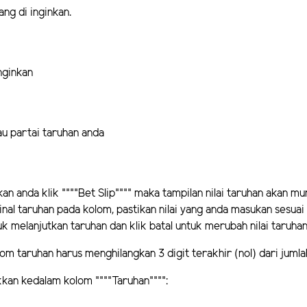
ang di inginkan.
inginkan
u partai taruhan anda
kan anda klik """"Bet Slip"""" maka tampilan nilai taruhan akan m
nal taruhan pada kolom, pastikan nilai yang anda masukan sesua
ntuk melanjutkan taruhan dan klik batal untuk merubah nilai taruhan
m taruhan harus menghilangkan 3 digit terakhir (nol) dari jumla
kan kedalam kolom """"Taruhan"""":