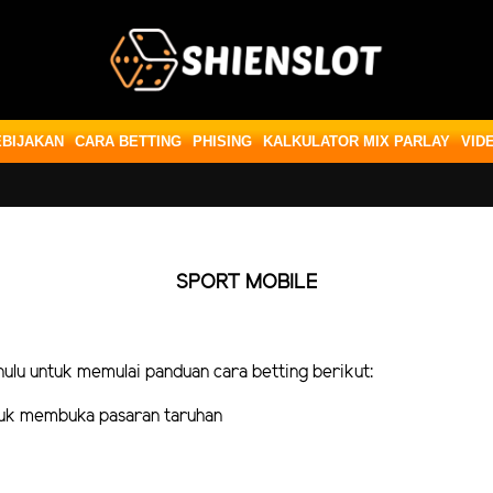
EBIJAKAN
CARA BETTING
PHISING
KALKULATOR MIX PARLAY
VID
SPORT MOBILE
ahulu untuk memulai panduan cara betting berikut:
ntuk membuka pasaran taruhan