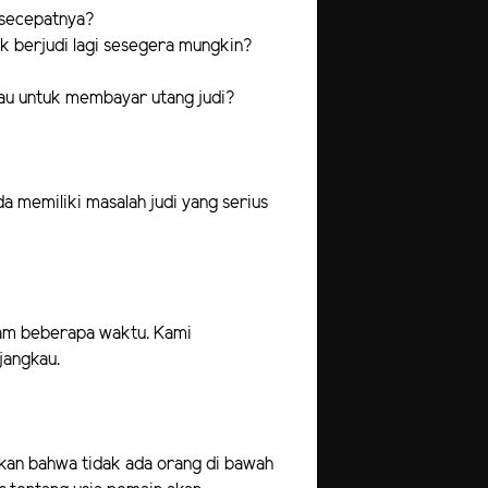
 secepatnya?
uk berjudi lagi sesegera mungkin?
au untuk membayar utang judi?
memiliki masalah judi yang serius
lam beberapa waktu. Kami
jangkau.
kan bahwa tidak ada orang di bawah