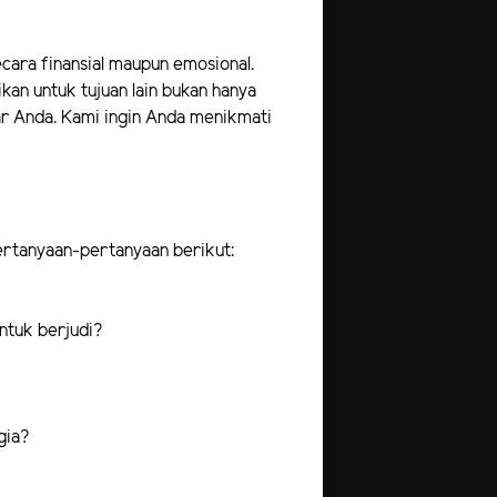
cara finansial maupun emosional.
an untuk tujuan lain bukan hanya
tar Anda. Kami ingin Anda menikmati
ertanyaan-pertanyaan berikut:
ntuk berjudi?
gia?