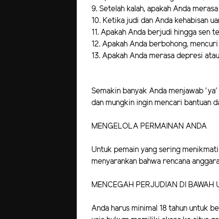
9. Setelah kalah, apakah Anda mera
10. Ketika judi dan Anda kehabisan u
11. Apakah Anda berjudi hingga sen t
12. Apakah Anda berbohong, mencuri
13. Apakah Anda merasa depresi atau
Semakin banyak Anda menjawab 'ya' 
dan mungkin ingin mencari bantuan dan
MENGELOLA PERMAINAN ANDA
Untuk pemain yang sering menikmati 
menyarankan bahwa rencana anggaran
MENCEGAH PERJUDIAN DI BAWAH
Anda harus minimal 18 tahun untuk b