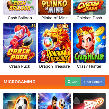
Cash Balloon
Plinko of Mine
Chicken Dash
Crash Puck
Dragon Treasure
Crazy Hunter
MICROGAMING
Cari
Lihat Semua