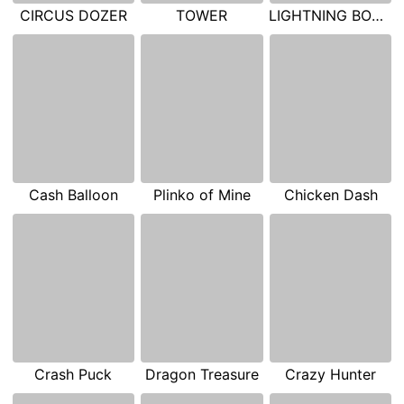
CIRCUS DOZER
TOWER
LIGHTNING BOMB
Cash Balloon
Plinko of Mine
Chicken Dash
Crash Puck
Dragon Treasure
Crazy Hunter