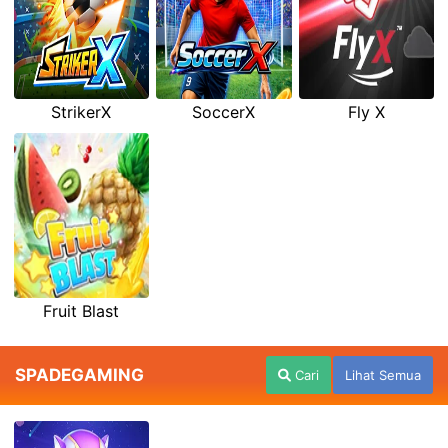
StrikerX
SoccerX
Fly X
Fruit Blast
SPADEGAMING
Cari
Lihat Semua