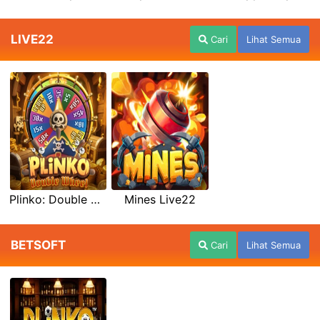
LIVE22
Cari
Lihat Semua
Plinko: Double Wheel Live22
Mines Live22
BETSOFT
Cari
Lihat Semua