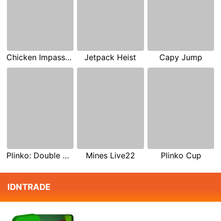
Chicken Impassable
Jetpack Heist
Capy Jump
Plinko: Double Wheel Live22
Mines Live22
Plinko Cup
IDNTRADE