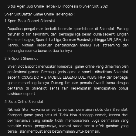
Situs Agen Judi Online Terbaik Di Indonesia © Shien Slot 2021
Shien Slot Daftar Game Online Terlengkap :
1. SportBook Sbobet Shienslot
Dapatkan pengalaman terbaik bermain sportsbook di Shienslot. Pasang
taruhan di tim favoritmu dari berbagai liga besar dunia seperti English
Premier League, Spanish La Liga, German Bundesliga hingga NFL,NBA, dan
Tennis. Nikmati keseruan pertandingan melalui live streaming dan
menangkan semua bonus setiap harinya.
2. E-Sport Shienslot
Shien Slot Esport merupakan kompetisi game online yang dimainkan oleh
profesional gamer. Berbagai jenis game e-sports dihadirkan Shienslot
seperti CS:GO, DOTA 2, MOBILE LEGEND, LOL, PUBG, FIFA dan berbagai
game menantang lainnya. Dukung tim dan pemain favorit kamu dengan
bertaruh di Shienslot serta raih kesempatan mendapatkan bonus
cashback esport.
3. Slots Online Shienslot
Nikmati fitur kenyamanan serta sensasi permainan slots dari Shienslot.
Kategori game yang satu ini Tidak bisa dianggap remeh, karena dari
permainannya yang simple tidak membosankan, Juga permainan yang
semakin ramai penggunanya, animasi suara serta efek gambar yang
tersaji akan membuat anda betah nyaman untuk bermain.