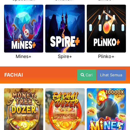
Mines+
Spire+
Plinko+
FACHAI
Cari
Lihat Semua