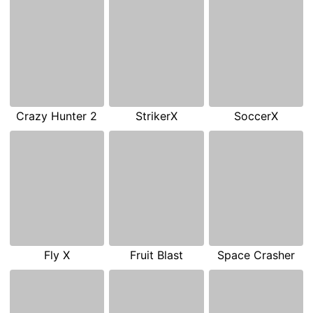
Crazy Hunter 2
StrikerX
SoccerX
Fly X
Fruit Blast
Space Crasher