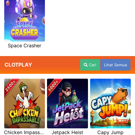
Space Crasher
CLOTPLAY
Cari
Lihat Semua
Chicken Impassable
Jetpack Heist
Capy Jump