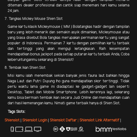
ditemani dealer profesional dan cantik siap menemani hari kamu selama
24 jam.
7. Tangkas Mickey Mouse Shien Slot
Game kartu klasik Mickeymouse ( MM ) Bolatangkas hadir dengan tampilan
baru yang lebih menarik dan semakin asyik dimainkan, Mickeymouse atau
yang biasa disebut Bola tangkas merupakan permainan kartu yang sangat
populer di Indonesia. Permainan 7 kartu dengan pemilihan kartu terbaik
dan tertinggi yang akan menguji ketangkasan. Raih kesempatan
mendapatkan bonus jackpot pada setiap putaran kartu terbaik Anda, Coba
keberuntunganmu sekarang di Shienslot!
8. Tembak Ikan Shien Slot
Misi kamu ialah menembak sekian banyak jenis fauna laut bahkan hingga
Naga Laut dan Putri Duyung lho guna mendapatkan skor tertinggi. Tidak
perlu waktu lama game ini diadaptasi ke gadget-gadget lain seperti
Desktop, Tablet dan Mobile Smartphone. Lebih kerennya lagi, sekarang
kamu bisa bermain tembak ikan secara Judi Online dan mendapatkan cuan
dari hasil kemenangan kamu. Nimati game terbaik hanya di Shien Slot.
Tags Slots:
Shienslot
|
Shienslot Login
|
Shienslot Daftar |
Shienslot Link Alternatif
|